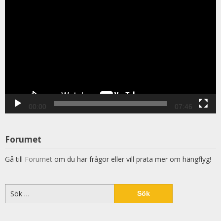
00:00
07:46
Forumet
Gå till
Forumet
om du har frågor eller vill prata mer om hängflyg!
Sök
efter: