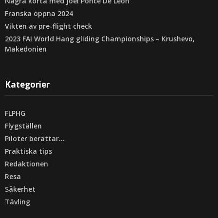
Några korta med Joel Ponce De Leon
Franska öppna 2024
Vikten av pre-flight check
2023 FAI World Hang gliding Championships – Krushevo,
Makedonien
Kategorier
FLPHG
Flygställen
Piloter berättar…
Praktiska tips
Redaktionen
Resa
Säkerhet
Tävling