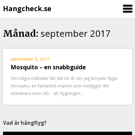
Hangcheck.se
september 2017
Månad:
september 5, 2017
Mosquito – en snabbguide
Om några månader blir det tio år sen jag började flyga
Mosquito, en fantastisk manick som möjliggör det
otänkbara inom HG – att flygningen…
V
Vad är hängflyg?