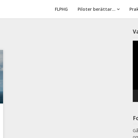
FLPHG
Piloter berättar…
Prak
V
F
Gå 
om