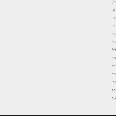
de
ok
ja
de
se
ap
fe
no
de
ap
ja
se
au