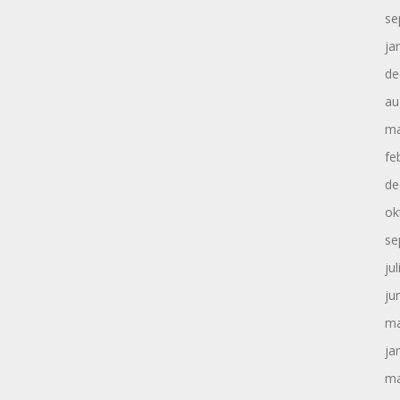
se
ja
de
au
ma
fe
de
ok
se
ju
ju
ma
ja
ma