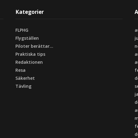
Kategorier
A
FLPHG
a
Flygställen
j
Piloter berättar…
n
Praktiska tips
a
Redaktionen
a
Resa
f
Säkerhet
d
Tävling
s
j
d
a
m
f
d