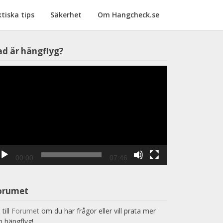
tiska tips
Säkerhet
Om Hangcheck.se
Videospelare
ad är hängflyg?
00:00
07:46
orumet
till
Forumet
om du har frågor eller vill prata mer
 hängflyg!