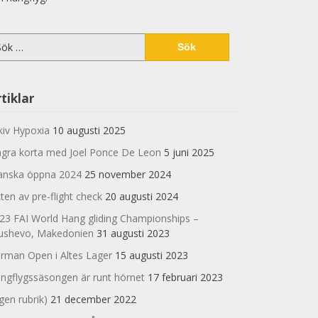
k
er:
tiklar
kiv Hypoxia
10 augusti 2025
gra korta med Joel Ponce De Leon
5 juni 2025
anska öppna 2024
25 november 2024
kten av pre-flight check
20 augusti 2024
23 FAI World Hang gliding Championships –
ushevo, Makedonien
31 augusti 2023
rman Open i Altes Lager
15 augusti 2023
ngflygssäsongen är runt hörnet
17 februari 2023
ngen rubrik)
21 december 2022