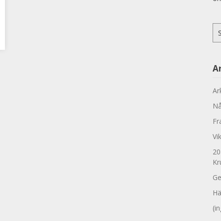
Sö
eft
Ar
Ar
Nå
Fr
Vi
20
Kr
Ge
Hä
(i