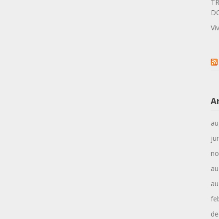
TR
D
Vi
A
au
ju
no
au
au
fe
de