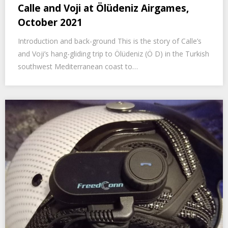
Calle and Voji at Ölüdeniz Airgames,
October 2021
Introduction and back-ground This is the story of Calle’s
and Voji’s hang-gliding trip to Ölüdeniz (Ö D) in the Turkish
southwest Mediterranean coast to…