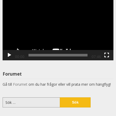
00:00
07:46
Forumet
Gå till
Forumet
om du har frågor eller vill prata mer om hängflyg!
Sök
efter: