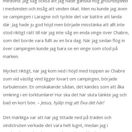
medvind. Jag såg också att jag hade ganska hög
groundspeed
i medvinden och insåg att vinden ökat. Men nu kunde jag även
se campingen i Laragne och tyckte det var bättre att landa
där. Jag hade ju god höjd men började misstänka att allt inte
stod riktigt rätt till när jag inte såg en enda vinge över Chabre,
som det borde vara fullt av en bra dag. När jag sedan flög in
över campingen kunde jag bara se en vinge som stod på
marken.
Mycket riktigt, när jag kom ned i höjd med toppen av Chabre
som vid västlig vind ligger lovart om campingen, började
turbulensen. En omskakande sådan, det kändes som att åka
omkring i en torktumlare! Hur ska det här sluta tänkte jag och
bad en kort bön.
– Jesus, hjälp mig att fixa det här!
Det märkliga var att när jag tittade ned på träden och
vindstruten verkade det vara helt lugnt, medan jag i