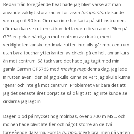
Redan från föregående heat hade jag blivit varse att man
använde väldigt stora radier för vissa
turnpoints
, de kunde
vara upp till 30 km. Om man inte har karta på sitt instrument
där man kan se rutten så kan detta vara förvirrande. Pilen på
GPS:en pekar nämligen mot centrum av cirkeln, men i
verkligheten kanske optimala rutten inte alls går mot centrum
utan bara touchar ytterkanten av cirkeln på en helt annan kurs
än mot centrum. Så tack vare det hade jag tagit med min
gamla Garmin GPS76S med
moving map
denna dag. Jag lade
in rutten även i den så jag skulle kunna se vart jag skulle kunna
”gena” och inte gå mot centrum. Problemet var bara det att
jag det senaste året börjat se så dåligt att jag inte kunde se
cirklarna jag lagt in!
Dagen bjöd på mycket hög molnbas, över 3700 m MSL, och
molnen hade blivit lite fler och något större än de två
föregående dagarna. Första
turnpoint
gick bra, men på vägen