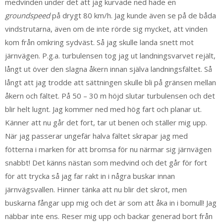
medvinden under det att jag kurvade ned hade en
groundspeed
på drygt 80 km/h. Jag kunde även se på de båda
vindstrutarna, även om de inte rörde sig mycket, att vinden
kom från omkring sydväst. Så jag skulle landa snett mot
järnvägen. P.g.a. turbulensen tog jag ut landningsvarvet rejält,
långt ut över den slagna åkern innan själva landningsfältet. Så
långt att jag trodde att sättningen skulle bli på gränsen mellan
åkern och fältet. På 50 – 30 m höjd slutar turbulensen och det
blir helt lugnt. Jag kommer ned med hög fart och planar ut.
Känner att nu går det fort, tar ut benen och ställer mig upp.
När jag passerar ungefär halva fältet skrapar jag med
fötterna i marken för att bromsa för nu närmar sig järnvägen
snabbt! Det känns nästan som medvind och det går för fort
för att trycka så jag far rakt in i några buskar innan
järnvägsvallen. Hinner tänka att nu blir det skrot, men
buskarna fångar upp mig och det är som att åka in i bomull! Jag
näbbar inte ens. Reser mig upp och backar generad bort från