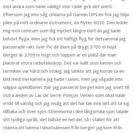
mot andra som hade väldigt stor radie gick det snett.
Eftersom jag inte såg cirklarna på Garmin GPS:en fick jag följa
pilen på mitt ordinarie instrument, en Flytec 6030. Den ledde
mig mot centrum som låg mycket längre bort än jag hade
behövt flyga. Men jag fick ett häftigt flyg för detsamma! Jag
passerade rakt över Pic de Bure på drygt 3700 m höjd.
Berget är 2709 m högt och toppen är en platå där man
placerat stora radioteleskop. Det var kallt som katten och
termiken var hård och stökig. Jag tänkte att jag borde ta en
bild med min kamera jag hade i selen, men jag vågade inte
släppa
speedbaren
. När jag passerat berget kom jag snart till
östra änden av Lac de Serre-Ponçon. Vinden som ökat hade
vridit till västlig och jag insåg att det här blir inte lätt att ta sig
tillbaka och över sjön. Strimmorna i den långsmala sjön talade
sitt tydliga språk, det blåste en hel del. Så i stället för att
riskera att hamna i läturbulensen från berget jag kom ifrån