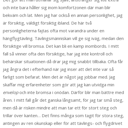
och inte bara håller sig inom komfortzonen där man blir
bekväm och lat. Men jag har också en annan personlighet, jag
är försiktig, väldigt försiktig ibland. De här två
personligheterna fajtas ofta mot varandra under en
hängflygtävling. Tävlingsmänniskan vill ge sig iväg, medan den
försiktige vill bromsa. Det kan bli en kamp inombords. I mitt
fall så vinner ofta den försiktige, har jag inte kontroll och
behärskar situationen då drar jag mig snabbt tillbaka. Ofta får
jag ångra det i efterhand när jag inser att det inte var så
farligt som befarat. Men det är något jag jobbar med. Jag
skaffar mig erfarenheter som gör att jag kan utvidga min
envelop
och inte bromsa i onödan. Därför blir man bättre med
åren. I mitt fall går det ganska långsamt, för jag tar små steg,
men då är risken mindre att man tar ett för stort steg och
trillar över kanten… Det finns många som tagit för stora steg,
antingen av ren okunskap eller för att tävlings- och flygdrivet