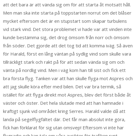
att det bara är att vända sig om för att starta åt motsatt håll.
Men man ska inte starta på toppstarten norrut om det blåser
mycket eftersom det är en stupstart som skapar turbulens
vid stark vind. Det stora problemet vi hade var att vinden inte
kunde bestämma sig, det drog ömsom från norr och ömsom
från söder. Det gjorde att det tog tid att komma iväg. Så även
för Harald, först en lång väntan på sydlig vind som skulle vara
tillräckligt stark och rakt på för att sedan vända sig om och
vänta på nordlig vind. Men i väg kom han till sist och fick ett
bra första flyg. Tanken var att han skulle flyga mot Aspres och
att jag skulle köra efter med bilen. Det var bra termik, så
istället för att flyga direkt mot Aspres, blev det först både åt
väster och öster. Det hela slutade med att han hamnade i
kraftigt sjunk vid området kring Serres. Harald valde då att
landa på segelflygfältet där. Det får man absolut inte göra,
fick han förklarat för sig utan omsvep! Eftersom vi inte har
flygradio och kan tala om våra avsikter för trafiken runt