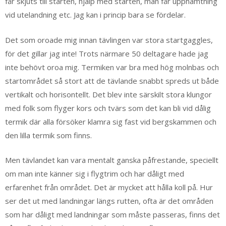
får skjuts till starten, hjälp med starten, man får upphämtning
vid utelandning etc. Jag kan i princip bara se fördelar.
Det som oroade mig innan tävlingen var stora startgaggles,
för det gillar jag inte! Trots närmare 50 deltagare hade jag
inte behövt oroa mig. Termiken var bra med hög molnbas och
startområdet så stort att de tävlande snabbt spreds ut både
vertikalt och horisontellt. Det blev inte särskilt stora klungor
med folk som flyger kors och tvärs som det kan bli vid dålig
termik där alla försöker klamra sig fast vid bergskammen och
den lilla termik som finns.
Men tävlandet kan vara mentalt ganska påfrestande, speciellt
om man inte känner sig i flygtrim och har dåligt med
erfarenhet från området. Det är mycket att hålla koll på. Hur
ser det ut med landningar längs rutten, ofta är det områden
som har dåligt med landningar som måste passeras, finns det