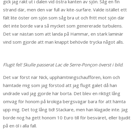
gick jag rakt ut i dalen vid östra kanten av sjön. Såg en fin
strand där, men den var full av kite-surfare. Valde istället ett
fält lite öster om sjön som såg bra ut och fritt mot sjön där
det inte borde vara så mycket som genererade turbulens.
Det var nästan som att landa på Hammar, en stark laminär
vind som gjorde att man knappt behövde trycka något alls.
Flugit fel! Skulle passerat Lac de Serre-Ponçon
överst i bild
.
Det var först när Nick, upphämtningschauffören, kom och
hämtade mig som jag förstod att jag flugit galet då han
undrade vad jag gjorde här borta. Det blev en riktigt lång
omväg för honom på krokiga bergsvägar bara för att hämta
upp mig. Det tog lång tid! Stackare, men han klagade inte. Jag
borde nog ha gett honom 10 Euro till för besväret, eller bjudit
på en öl i alla fall.