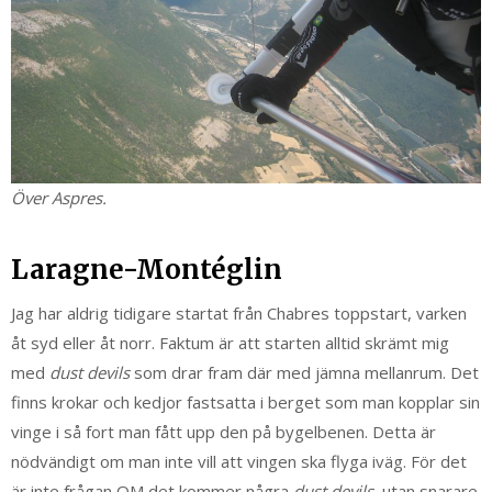
Över Aspres.
Laragne-Montéglin
Jag har aldrig tidigare startat från Chabres toppstart, varken
åt syd eller åt norr. Faktum är att starten alltid skrämt mig
med
dust devils
som drar fram där med jämna mellanrum. Det
finns krokar och kedjor fastsatta i berget som man kopplar sin
vinge i så fort man fått upp den på bygelbenen. Detta är
nödvändigt om man inte vill att vingen ska flyga iväg. För det
är inte frågan OM det kommer några
dust devils
, utan snarare