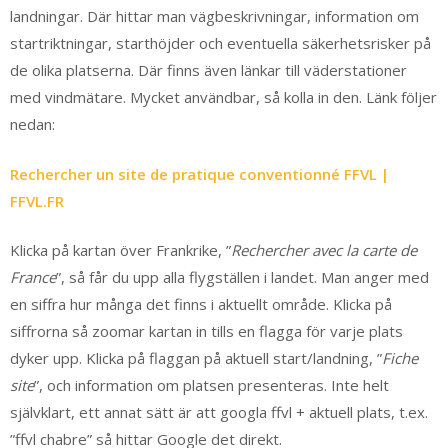
landningar. Där hittar man vägbeskrivningar, information om
startriktningar, starthöjder och eventuella säkerhetsrisker på
de olika platserna. Där finns även länkar till väderstationer
med vindmätare. Mycket användbar, så kolla in den. Länk följer
nedan:
Rechercher un site de pratique conventionné FFVL |
FFVL.FR
Klicka på kartan över Frankrike, ”
Rechercher avec la carte de
France
”, så får du upp alla flygställen i landet. Man anger med
en siffra hur många det finns i aktuellt område. Klicka på
siffrorna så zoomar kartan in tills en flagga för varje plats
dyker upp. Klicka på flaggan på aktuell start/landning, ”
Fiche
site
”, och information om platsen presenteras. Inte helt
självklart, ett annat sätt är att googla ffvl + aktuell plats, t.ex.
”ffvl chabre” så hittar Google det direkt.