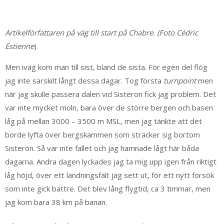
Artikelförfattaren på väg till start på Chabre. (Foto Cédric
Estienne
)
Men iväg kom man till sist, bland de sista. För egen del flög
jag inte särskilt långt dessa dagar. Tog första
turnpoint
men
när jag skulle passera dalen vid Sisteron fick jag problem. Det
var inte mycket moln, bara över de större bergen och basen
låg på mellan 3000 – 3500 m MSL, men jag tänkte att det
borde lyfta över bergskammen som sträcker sig bortom
Sisteron. Så var inte fallet och jag hamnade lågt här båda
dagarna. Andra dagen lyckades jag ta mig upp igen från riktigt
låg höjd, över ett landningsfält jag sett ut, för ett nytt försök
som inte gick bättre. Det blev lång flygtid, ca 3 timmar, men
jag kom bara 38 km på banan.