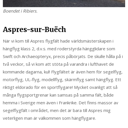
Boendet i Ribiers.
Aspres-sur-Buëch
När vi kom till Aspres flygfält hade världsmästerskapen i
hängflyg klass 2, d.v.s. med roderstyrda hängglidare som
Swift och Archaeopteryx, precis påbörjats. De skulle hålla på i
två veckor, så vi kom att stöta på varandra i lufthavet de
kommande dagarna, kul! Flygfältet är även hem för segelflyg,
motorflyg, UL-flyg, modellflyg, skärmflyg samt hängflyg. Ett
riktigt eldorado för en sportflygare! Mycket ovanligt att så
många flygsportgrenar kan samsas på samma fält, både
hemma i Sverige men även i Frankrike. Det finns massor av
segelflygfält i området, men det är bara till Aspres mig
veterligen man är välkommen som hängflygare.