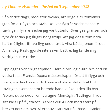
by
Thomas Hylander
|
Posted on
5 september 2022
Så var det dags, med stor tvekan, att bege sig utomlands
igen för att flyga och tävla. Det var fyra år sedan senaste
tävlingen, fyra år sedan jag varit utanför Sveriges gränser och
fyra år sedan jag flugit i bergsmiljö. Att jag dessutom bara
haft möjlighet till två flyg under året, vilka båda genomfördes
Annandag Påsk, gjorde inte saken bättre. Jag kände mig
verkligen inte redo!
Upplägget var enligt följande. Harald och jag skulle åka ned en
vecka innan Franska öppna mästerskapen för att friflyga och
träna, medan Håkan och Tommy skulle ansluta direkt till
tävlingen. Gemensamt boende hade vi fixat i den lilla byn
Ribiers strax söder om Laragne-Montéglin. Tävlingen hade
sitt kansli på flygfältet i Aspres-sur-Buëch med start på
berget norr om byn. Alternativ start var på Chabre utanför