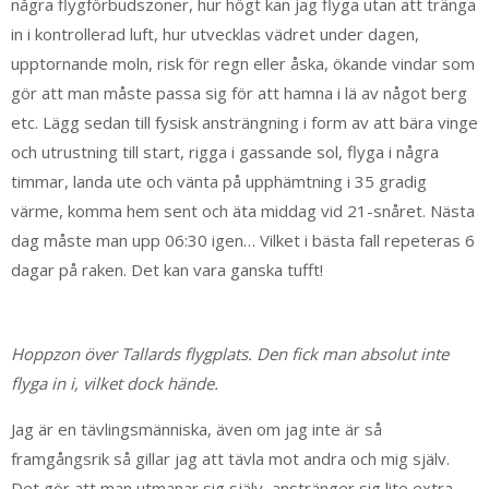
några flygförbudszoner, hur högt kan jag flyga utan att tränga
in i kontrollerad luft, hur utvecklas vädret under dagen,
upptornande moln, risk för regn eller åska, ökande vindar som
gör att man måste passa sig för att hamna i lä av något berg
etc. Lägg sedan till fysisk ansträngning i form av att bära vinge
och utrustning till start, rigga i gassande sol, flyga i några
timmar, landa ute och vänta på upphämtning i 35 gradig
värme, komma hem sent och äta middag vid 21-snåret. Nästa
dag måste man upp 06:30 igen… Vilket i bästa fall repeteras 6
dagar på raken. Det kan vara ganska tufft!
Hoppzon över Tallards flygplats. Den fick man absolut inte
flyga in i, vilket dock hände.
Jag är en tävlingsmänniska, även om jag inte är så
framgångsrik så gillar jag att tävla mot andra och mig själv.
Det gör att man utmanar sig själv, anstränger sig lite extra