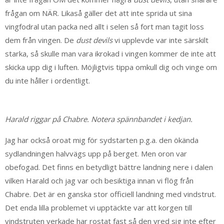
frågan om NÄR. Likaså gäller det att inte sprida ut sina
vingfodral utan packa ned allt i selen så fort man tagit loss
dem från vingen. De
dust devils
vi upplevde var inte särskilt
starka, så skulle man vara ikrokad i vingen kommer de inte att
skicka upp dig i luften. Möjligtvis tippa omkull dig och vinge om
du inte håller i ordentligt.
Harald riggar på Chabre. Notera spännbandet i kedjan.
Jag har också oroat mig för sydstarten p.g.a. den ökända
sydlandningen halvvägs upp på berget. Men oron var
obefogad. Det finns en betydligt bättre landning nere i dalen
vilken Harald och jag var och besiktiga innan vi flög från
Chabre. Det är en ganska stor officiell landning med vindstrut.
Det enda lilla problemet vi upptäckte var att korgen till
vindstruten verkade har rostat fast så den vred sig inte efter