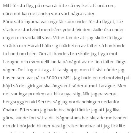
Mitt första flyg på resan är inte så mycket att orda om,
däremot kan det andra vara värt några rader.
Förutsättningarna var ungefär som under första flyget, lite
starkare startvind men från sydost. Vinden skulle öka under
dagen och vrida till väst. Vi bestämde att jag skulle få flyga
sträcka och Harald hålla sig i närheten av fältet så han kunde
ta hand om bilen. Om allt kändes bra skulle jag flyga mot
Laragne och eventuellt landa på något av de fina fälten längs
vägen. Det tog ett tag att ta sig upp, men till sist nådde jag
basen som var på ca 3000 m MSL. Jag hade en del motvind på
höjd så det gick ganska långsamt söderut mot Laragne. Men
det var inga problem att hitta nya stig. När jag passerat
bergsryggen vid Serres såg jag nordlandningen nedanför
Chabre. Eftersom jag hade bra höjd tänkte jag att jag lika
gärna kunde fortsätta dit. Någonstans här slutade motvinden
och det började bli mer västligt vilket innebar att jag fick lite