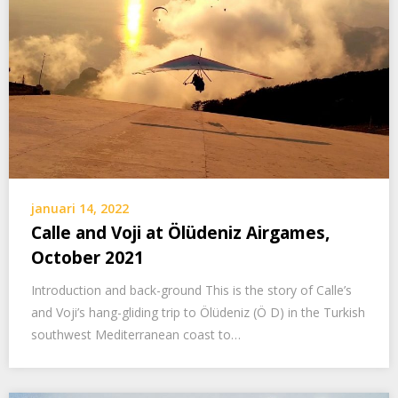
januari 14, 2022
Calle and Voji at Ölüdeniz Airgames,
October 2021
Introduction and back-ground This is the story of Calle’s
and Voji’s hang-gliding trip to Ölüdeniz (Ö D) in the Turkish
southwest Mediterranean coast to…