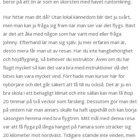
beror på att ön är som en skorsten med havet runtomkring.
Hur hittar man dit då? Utan lokal kännedom blir det ju svårt,
men man kan ju fråga sig fram när man ser var det flygs. Bäst
är det att åka med någon som har varit med eller fråga
Johnny. Efterhand lär man sig själv. Ju mer erfaren man är,
desto mera får man ut av resan. Har du inte hangbehörighet
och höjdflygning, så behöver du instruktör. Även om du har
flugit mycket så kan det vara bra med instruktioner då det
bitvis kan vara mycket vind. Förr hade man kurser här för
nybörjare och det går säkert att få till nu också. Det är ju en
bra skola i ett behagligt klimat och inte sällan kan man få ihop
20 timmar på två veckor som färsking. Dessutom gör man det
på vintern när man annars skulle ha haft uppehåll och kan börja
säsongen hemma med bra flygtrim. Mitt mål med denna resa
var att få flyga på långa hanget på Famara som sträcker sig
20 kilometer mot nordväst. Tidigare stämde inte vinden, men