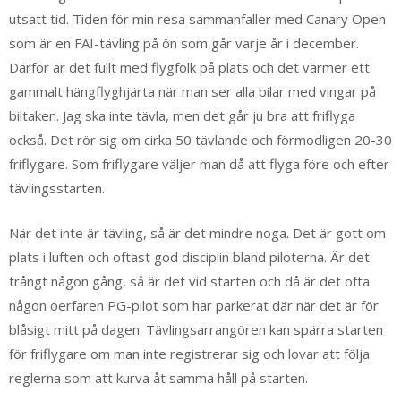
utsatt tid. Tiden för min resa sammanfaller med Canary Open
som är en FAI-tävling på ön som går varje år i december.
Därför är det fullt med flygfolk på plats och det värmer ett
gammalt hängflyghjärta när man ser alla bilar med vingar på
biltaken. Jag ska inte tävla, men det går ju bra att friflyga
också. Det rör sig om cirka 50 tävlande och förmodligen 20-30
friflygare. Som friflygare väljer man då att flyga före och efter
tävlingsstarten.
När det inte är tävling, så är det mindre noga. Det är gott om
plats i luften och oftast god disciplin bland piloterna. Är det
trångt någon gång, så är det vid starten och då är det ofta
någon oerfaren PG-pilot som har parkerat där när det är för
blåsigt mitt på dagen. Tävlingsarrangören kan spärra starten
för friflygare om man inte registrerar sig och lovar att följa
reglerna som att kurva åt samma håll på starten.