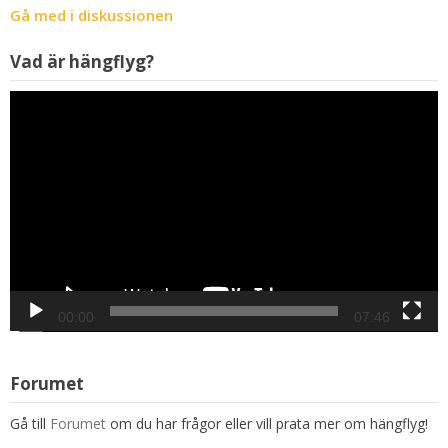
Gå med i diskussionen
V
Vad är hängflyg?
00:00
07:46
Forumet
Gå till
Forumet
om du har frågor eller vill prata mer om hängflyg!