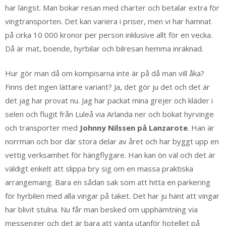
har längst. Man bokar resan med charter och betalar extra för
vingtransporten. Det kan variera i priser, men vi har hamnat
på cirka 10 000 kronor per person inklusive allt för en vecka.
Då är mat, boende, hyrbilar och bilresan hemma inräknad.
Hur gör man då om kompisarna inte är på då man vill åka?
Finns det ingen lättare variant? Ja, det gör ju det och det är
det jag har provat nu. Jag har packat mina grejer och kläder i
selen och flugit från Luleå via Arlanda ner och bokat hyrvinge
och transporter med
Johnny Nilssen på Lanzarote
. Han är
norrman och bor där stora delar av året och har byggt upp en
vettig verksamhet för hängflygare. Han kan ön väl och det är
väldigt enkelt att slippa bry sig om en massa praktiska
arrangemang. Bara en sådan sak som att hitta en parkering
för hyrbilen med alla vingar på taket. Det har ju hänt att vingar
har blivit stulna. Nu får man besked om upphämtning via
messenger och det är bara att vänta utanför hotellet på