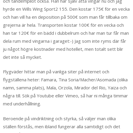
och tandempilot också. Han har själv åtta vingar nu och jag
hyrde en Wills Wing Sport2 155. Den kostar 175€ för en vecka
och han vill ha en deposition på 500€ som man får tillbaka om
grejerna är hela. Transporten kostar 100€ för en vecka och
han tar 120€ för en bädd i dubbelrum och har man tur får man
dela rum med vingarna i garaget:-) Jag som inte ryms där får
ju något högre kostnader med hotellet, men totalt sett blir
det inte så mycket.
Flygväder hittar man på vanliga siter på internet och
flygställena heter: Famara, Tina Soria/Macher/Asomada (olika
namn, samma plats), Mala, Orzola, Mirador del Rio, Yaiza och
några till. Sök på Youtube eller Vimeo, så har ni många timmar
med underhållning.
Beroende på vindriktning och styrka, så väljer man olika
ställen förstås, men ibland fungerar alla samtidigt och det