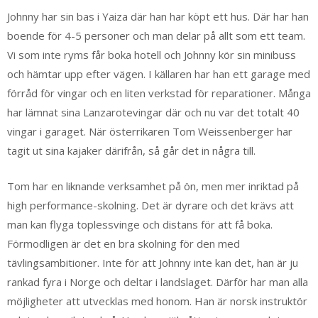
Johnny har sin bas i Yaiza där han har köpt ett hus. Där har han
boende för 4-5 personer och man delar på allt som ett team.
Vi som inte ryms får boka hotell och Johnny kör sin minibuss
och hämtar upp efter vägen. I källaren har han ett garage med
förråd för vingar och en liten verkstad för reparationer. Många
har lämnat sina Lanzarotevingar där och nu var det totalt 40
vingar i garaget. När österrikaren Tom Weissenberger har
tagit ut sina kajaker därifrån, så går det in några till.
Tom har en liknande verksamhet på ön, men mer inriktad på
high performance-skolning. Det är dyrare och det krävs att
man kan flyga toplessvinge och distans för att få boka.
Förmodligen är det en bra skolning för den med
tävlingsambitioner. Inte för att Johnny inte kan det, han är ju
rankad fyra i Norge och deltar i landslaget. Därför har man alla
möjligheter att utvecklas med honom. Han är norsk instruktör