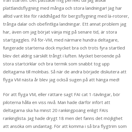
från starten. Det passade mig perfekt då jag älskar
plattlandsflygning med många och stora landningar! Jag har
alltid varit lite för räddhågad för bergsflygning med lä-rotorer,
trånga dalar och obefintliga landningar. Ett annat problem jag
har, även om jag börjat vänja mig på senare tid, är stora
startgaggles. På för-VM, med närmare hundra deltagare,
fungerade starterna dock mycket bra och trots fyra startled
blev det aldrig särskilt trångt i luften. Mycket beroende på
stora startcirklar och bra termik som snabbt tog upp
deltagarna till molnbas. Så när de andra började diskutera att
flyga VM nästa år blev jag också sugen på att hänga med!
För att flyga VM, eller rättare sagt FAI cat 1-tävlingar, bör
piloterna hålla en viss nivå. Man hade därför infört att
deltagarna ska ha minst 20 rankingpoäng enligt FAIs
rankinglista. Jag hade drygt 18 men det fanns det möjlighet
att ansöka om undantag. För att komma i så bra flygtrim som