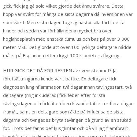
gick, fick jag gå solo vilket gjorde det ännu svårare. Detta
hopp var svårt för många de sista dagarna då inversionen var
som värst. Men sista dagen tog sig nästan alla förbi detta
hinder och sedan var förhållandena mycket bra över
höglandsplatån med enstaka cumulus och bas på över 3 000
meter MSL. Det gjorde att över 100 lyckliga deltagare nådde
målet på Esplanada efter drygt 100 kilometers flygning.
HUR GICK DET DÅ FÖR RESTEN av svenskteamet? Ja,
förutsättningarna kunde varit bättre. En deltagare fick
diagnosen lunginflammation två dagar innan tävlingsstart, två
deltagare (mig inkluderad) fick feber efter första
tävlingsdagen och fick äta feberdrivande tabletter flera dagar
framåt, samt en deltagare som åkte på influensa de sista
dagarna och tvingades bryta tävlingen på grund av en stukad
fot. Trots det fanns det ljusglimtar och då vill jag framförallt
framhålla Joakim Hindemiths prestation, som trots feber och