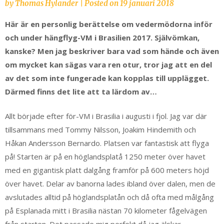
by
Thomas Hylander
|
Posted on
19 januari 2018
Här är en personlig berättelse om vedermödorna inför
och under hängflyg-VM i Brasilien 2017. Självömkan,
kanske? Men jag beskriver bara vad som hände och även
om mycket kan sägas vara ren otur, tror jag att en del
av det som inte fungerade kan kopplas till upplägget.
Därmed finns det lite att ta lärdom av…
Allt började efter för-VM i Brasilia i augusti i fjol. Jag var där
tillsammans med Tommy Nilsson, Joakim Hindemith och
Håkan Andersson Bernardo. Platsen var fantastisk att flyga
på! Starten är på en höglandsplatå 1250 meter över havet
med en gigantisk platt dalgång framför på 600 meters höjd
över havet. Delar av banorna lades ibland över dalen, men de
avslutades alltid på höglandsplatån och då ofta med målgång
på Esplanada mitt i Brasilia nästan 70 kilometer fågelvägen