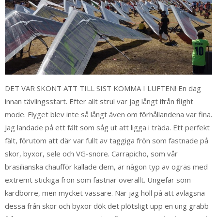
DET VAR SKÖNT ATT TILL SIST KOMMA I LUFTEN! En dag
innan tävlingsstart. Efter allt strul var jag långt ifrån flight
mode. Flyget blev inte så långt även om förhållandena var fina.
Jag landade på ett fält som såg ut att ligga i träda. Ett perfekt
fält, förutom att där var fullt av taggiga frön som fastnade på
skor, byxor, sele och VG-snöre. Carrapicho, som vår
brasilianska chaufför kallade dem, är någon typ av ogräs med
extremt stickiga frön som fastnar överallt. Ungefär som
kardborre, men mycket vassare. När jag höll på att avlägsna
dessa från skor och byxor dök det plötsligt upp en ung grabb