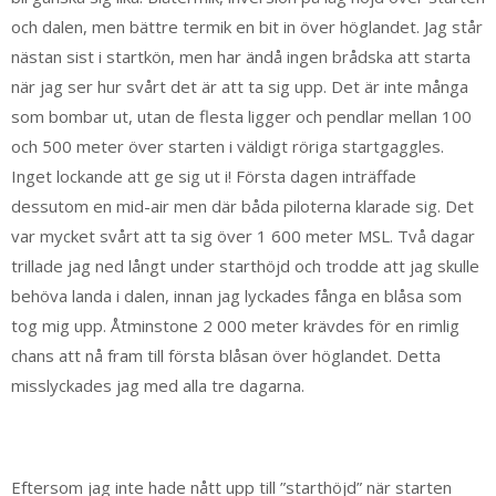
och dalen, men bättre termik en bit in över höglandet. Jag står
nästan sist i startkön, men har ändå ingen brådska att starta
när jag ser hur svårt det är att ta sig upp. Det är inte många
som bombar ut, utan de flesta ligger och pendlar mellan 100
och 500 meter över starten i väldigt röriga startgaggles.
Inget lockande att ge sig ut i! Första dagen inträffade
dessutom en mid-air men där båda piloterna klarade sig. Det
var mycket svårt att ta sig över 1 600 meter MSL. Två dagar
trillade jag ned långt under starthöjd och trodde att jag skulle
behöva landa i dalen, innan jag lyckades fånga en blåsa som
tog mig upp. Åtminstone 2 000 meter krävdes för en rimlig
chans att nå fram till första blåsan över höglandet. Detta
misslyckades jag med alla tre dagarna.
Eftersom jag inte hade nått upp till ”starthöjd” när starten