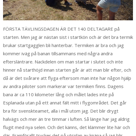
FÖRSTA TÄVLINGSDAGEN ÄR DET 140 DELTAGARE på
starten. Men jag är nästan sist i startkön och är det bra termik
brukar startgagglen bli hanterbar. Termiken är bra och jag
kommer iväg på banan tillsammans med några andra
eftersläntrare. Nackdelen om man startar i slutet och inte
hinner nå starthöjd innan starten går är att man blir efter, och
då är det svårare att flyga eftersom man inte har någon hjälp
av andra piloter som markerar var termiken finns. Dagens
bana är ca 110 kilometer lång och målet lades inte på
Esplanada utan på ett annat fält mitt i flygområdet. Det går
bra för svenskteamet, alla i mål utom jag. Det blir drygt
halvägs och mer än tre timmar i luften. Så länge har jag aldrig
flugit med nya selen. Och det känns, det klämmer lite här och
där. Framförallt trycker det på utsidan av knäna så jag blir