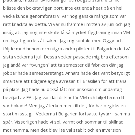
blåste den bokstavligen bort, inte ett enda heat på en hel
vecka kunde genomföras! Vi var nog ganska många som var
rätt knäckta av detta. Vi var nu framme i mitten av juni och jag
insåg att jag nog inte skulle få så mycket flygträning innan VM
om inget gjordes åt saken. Jag tog kontakt med Oggy och
följde med honom och några andra piloter till Bulgarien de två
sista veckorna i juli. Dessa veckor passade mig bra eftersom
jag ändå var ”tvungen” att ta semester då fabriken där jag
jobbar hade semesterstängt. Annars hade det varit betydligt
smartare att tidigarelägga avresan till Brasilien för att träna
på plats. Jag hade nu också fått min ansökan om undantag
beviljad av FAI. Jag var därför klar för VM och biljetterna dit
var bokade! Men jag återkommer till det, för här begicks ett
stort misstag… Veckorna i Bulgarien fortsatte tyvärr i samma
spår. Visserligen hade vi sol, varmt och sommar till skillnad
mot hemma. Men det blev lite väl stabilt och en inversion