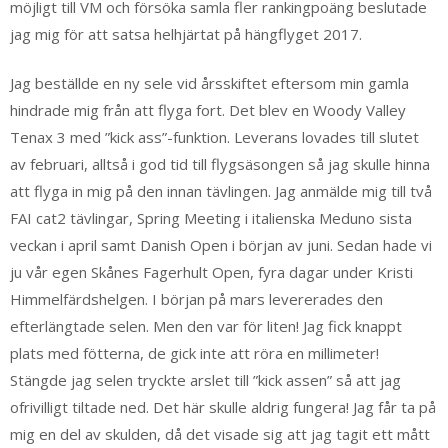
möjligt till VM och försöka samla fler rankingpoäng beslutade
jag mig för att satsa helhjärtat på hängflyget 2017.
Jag beställde en ny sele vid årsskiftet eftersom min gamla
hindrade mig från att flyga fort. Det blev en Woody Valley
Tenax 3 med ”kick ass”-funktion. Leverans lovades till slutet
av februari, alltså i god tid till flygsäsongen så jag skulle hinna
att flyga in mig på den innan tävlingen. Jag anmälde mig till två
FAI cat2 tävlingar, Spring Meeting i italienska Meduno sista
veckan i april samt Danish Open i början av juni. Sedan hade vi
ju vår egen Skånes Fagerhult Open, fyra dagar under Kristi
Himmelfärdshelgen. I början på mars levererades den
efterlängtade selen. Men den var för liten! Jag fick knappt
plats med fötterna, de gick inte att röra en millimeter!
Stängde jag selen tryckte arslet till ”kick assen” så att jag
ofrivilligt tiltade ned. Det här skulle aldrig fungera! Jag får ta på
mig en del av skulden, då det visade sig att jag tagit ett mått