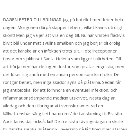
DAGEN EFTER TILLBRINGAR jag på hotellet med feber hela
dagen. Morgonen därpå släpper febern, vilket känns otroligt
skönt! Men jag väljer att vila en dag till. Nu har vristen fläckvis
blivit blå under mitt svullna smalben och jag börjar bli orolig
att det kanske är en infektion trots allt. Hotellreceptionen
tipsar om sjukhuset Santa Helena som ligger i närheten. Till
att börja med har de ingen doktor som pratar engelska, men
det löser sig ändå med en annan person som kan tolka. De
röntgar benet, men inga skador syns på plåtarna. Sedan får
jag antibiotika, för att förhindra en eventuell infektion, och
inflammationsdämpande medicin utskrivet. Nästa dag är
vilodag och den tillbringar vi i svenskteamet vid en
källvattensbassäng i ett naturområde i anslutning till Brasilia.
Apor fanns där också, kul! De tre sista tävlingsdagarna skulle
bli ganska sig lika. Blåtermik, inversion på låg höjd över starten