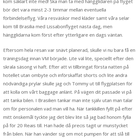
kom såklart inte med! Ska man ta med hängglidaren på flyget
bör det vara minst 2-3 timmar mellan eventuella
förbindelseflyg. Våra resväskor med kläder samt våra selar
kom till Brasilia med Lissabonflyget nästa dag, men
hängglidarna kom först efter ytterligare en dags väntan.
Eftersom hela resan var snävt planerad, skulle vi nu bara få en
träningsdag innan VM började. Lite väl lite, speciellt efter den
skrala säsong vi haft. Efter att vi tillbringat första natten på
hotellet utan ombyte och införskaffat shorts och lite andra
nödvändiga prylar skulle jag och Tommy ut till flygplatsen för
att kolla om vårt baggage anlänt. På vägen dit passade vi på
att tanka bilen. I Brasilien tankar man inte själv utan man talar
om för personalen vad man vill ha. När tankkillen fyllt på efter
mitt önskemål tyckte jag det blev lite så jag bad honom fylla
på för 20 Reais till. Han hade då precis tagit ur munstycket
från bilen. När han vänder sig om mot pumpen för att slå till