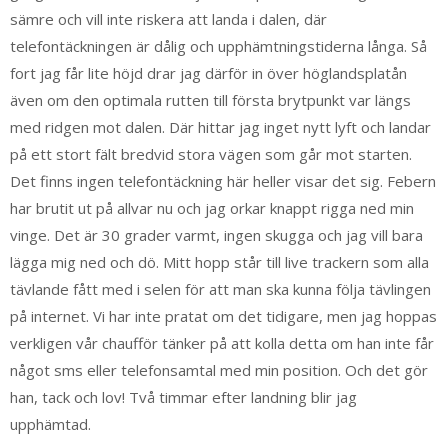
sämre och vill inte riskera att landa i dalen, där
telefontäckningen är dålig och upphämtningstiderna långa. Så
fort jag får lite höjd drar jag därför in över höglandsplatån
även om den optimala rutten till första brytpunkt var längs
med ridgen mot dalen. Där hittar jag inget nytt lyft och landar
på ett stort fält bredvid stora vägen som går mot starten.
Det finns ingen telefontäckning här heller visar det sig. Febern
har brutit ut på allvar nu och jag orkar knappt rigga ned min
vinge. Det är 30 grader varmt, ingen skugga och jag vill bara
lägga mig ned och dö. Mitt hopp står till live trackern som alla
tävlande fått med i selen för att man ska kunna följa tävlingen
på internet. Vi har inte pratat om det tidigare, men jag hoppas
verkligen vår chaufför tänker på att kolla detta om han inte får
något sms eller telefonsamtal med min position. Och det gör
han, tack och lov! Två timmar efter landning blir jag
upphämtad.