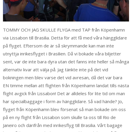
TOMMY OCH JAG SKULLE FLYGA med TAP från Köpenhamn
via Lissabon till Brasilia. Detta för att få med våra hängglidare
på flyget. Eftersom de är så skrymmande kan man inte
utnyttja inrikesflyget i Brasilien. Då vi bokade våra biljetter
sent, var de inte bara dyra utan det fanns inte heller så många
alternativ kvar att välja på. Jag tänkte inte på det vid
bokningen men blev varse det vid avresan, då det var bara
EN timme mellan att flighten från Köpenhamn landat tills nästa
flight avgick från Lissabon! Det är alldeles för lite tid om man
har specialbaggage i form av hängglidare. Så vad hände? Jo,
flyget från Köpenhamn blev försenat så man bokade om oss
på en ny flight från Lissabon som skulle ta oss till Rio de
Janeiro och därifrån med inrikesflyg till Brasilia. Vårt bagage