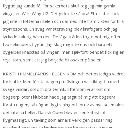
flygtid jag kunde få. För säkerhets skull tog jag min gamla
vinge, en Wills Wing U2. Det gick inte så bra! Efter start fick
jag inte in fötterna i selen och därmed inte fram vikten för bra
styrrespons. En svag vänstersväng blev kraftigare och jag
lyckades aldrig häva den. De låga träden tog emot mig efter
två sekunders flygtid. Jag slog mig inte ens och bara ett
bygelben knäcktes på vingen, men självförtroendet fick sig en
rejäl törn, samt att jag började bli osäker på selen.
KRISTI HIMMELFÄRDSHELGEN KOM och det ostadiga vädret
fortsatte. Men första dagen på tävlingen var riktigt fin med
svaga vindar, sol och bra termik. Eftersom vi är ont om
bogserpiloter i klubben hade jag tagit på mig att bogsera
första dagen, så någon flygträning och prov av nya selen blev
det inte nu heller. Danish Open blev en ren katastrof
flygmässigt. En tävling som annars verkligen passar mig,
plattland, massor av landningar och bogserstart. Men nu