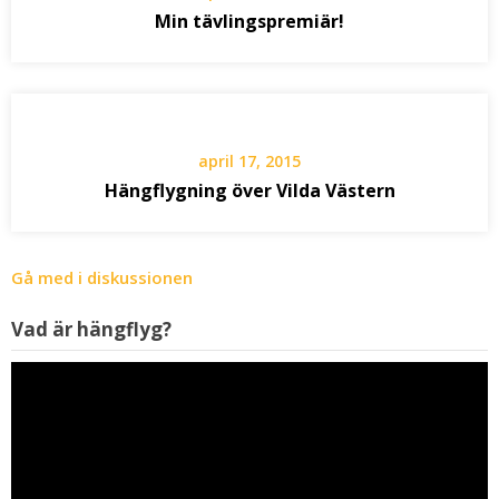
Min tävlingspremiär!
april 17, 2015
Hängflygning över Vilda Västern
Gå med i diskussionen
V
Vad är hängflyg?