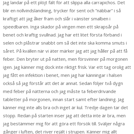
Jag landar på ett plöjt fält för att slippa alla carrapichos. Det
blir en nollvindslandning, trycker för sent och ”näbbar” i så
kraftigt att jag åker fram och slår i vänster smalben i
speedbaren. Inga skador på vingen men ett skrapsår på
benet och kraftig svullnad. Jag har ett litet första förband i
selen och plåstrar snabbt om så det inte ska komma smuts i
såret. På kvällen när vi äter märker jag att jag håller på att få
feber. Den bryter ut på natten, men försvinner på morgonen
igen. Jag känner mig dock inte riktigt frisk. Var ett tag orolig att
jag fått en infektion i benet, men jag har känningar i halsen
också så jag förstår att det är annat. Sedan följer två dygn
med feber på nätterna och jag måste ta feberdrivande
tabletter på morgonen, innan start samt efter landning. Jag
känner mig inte alls bra och inget är kul. Tredje dagen tar det
stopp. Redan på starten inser jag att detta inte är bra, men
jag bestämmer mig för att göra ett försök till. Sväljer några
gånger i luften, det river rejält i strupen. Känner mig allt