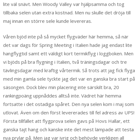
lite väl snävt. Men Woody Valley var hjälpsamma och tog
tillbaka selen utan extra kostnad. Men nu skulle det dröja till
maj innan en större sele kunde levereras.
Våren bjöd inte på så mycket flygväder här hemma, så när
det var dags för Spring Meeting i Italien hade jag endast lite
hangflygtid samt ett väldigt kort termikflyg i loggboken. Men
vi bjöds på bra flygning i Italien, två träningsdagar och tre
tävlingsdagar med kraftig vårtermik. Så trots att jag fick flyga
med min gamla sele tyckte jag det var en ganska bra start på
säsongen. Dock blev min placering inte särskilt bra, 20
rankingpoäng uppnåddes alltså inte. Vädret här hemma
fortsatte i det ostadiga spåret. Den nya selen kom i maj som
utlovat. Även om den först levererades till fel adress av UPS!
Första tillfället att flygprova selen gavs på Hovs Hallar, ett
ganska tajt hang och kanske inte det mest lämpade att testa
nya prylar på. Men jag var ivrig och behövde verkligen all