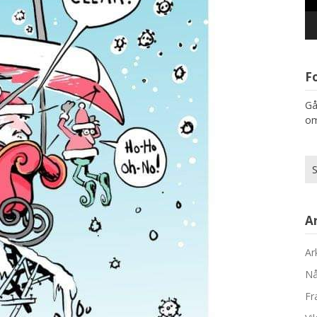
F
Gå 
om
Sö
eft
Ar
Ar
Nå
Fr