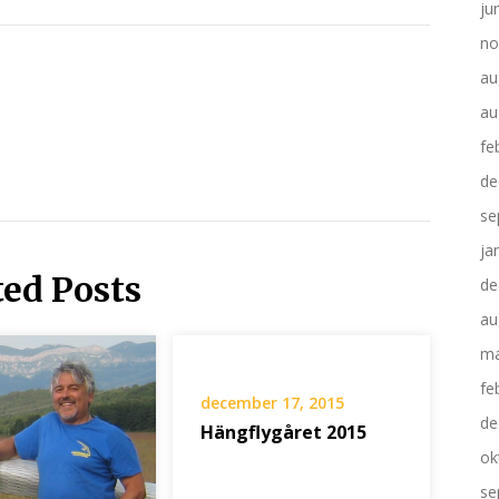
ju
no
au
au
fe
de
se
ja
ted Posts
de
au
ma
fe
december 17, 2015
de
Hängflygåret 2015
ok
se