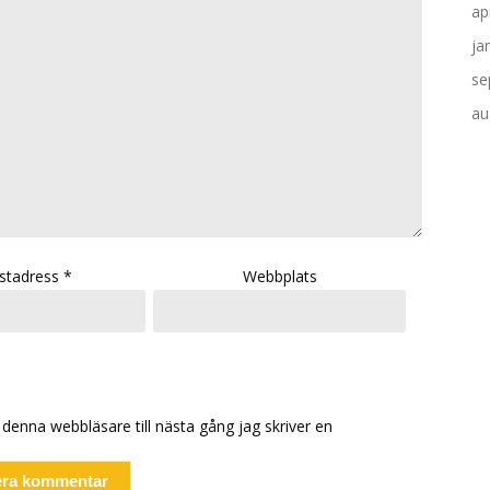
ap
ja
se
au
stadress
*
Webbplats
denna webbläsare till nästa gång jag skriver en