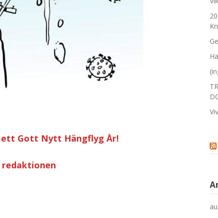
Vi
20
Kr
Ge
Hä
(i
TR
D
Vi
h ett Gott Nytt Hängflyg År!
 redaktionen
A
au