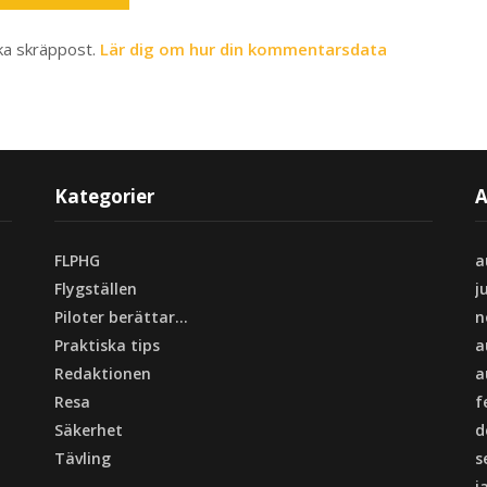
ka skräppost.
Lär dig om hur din kommentarsdata
Kategorier
A
FLPHG
a
Flygställen
j
Piloter berättar…
n
Praktiska tips
a
Redaktionen
a
Resa
f
Säkerhet
d
Tävling
s
j