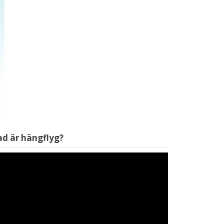
Videospelare
ad är hängflyg?