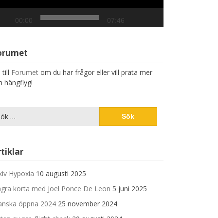
00:00
07:46
orumet
till
Forumet
om du har frågor eller vill prata mer
 hängflyg!
k
er:
tiklar
kiv Hypoxia
10 augusti 2025
gra korta med Joel Ponce De Leon
5 juni 2025
anska öppna 2024
25 november 2024