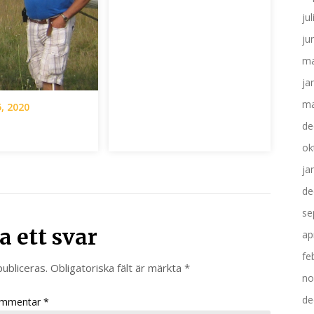
ju
ju
ma
ja
ma
, 2020
de
ok
ja
de
se
 ett svar
ap
fe
ubliceras.
Obligatoriska fält är märkta
*
no
de
mmentar
*