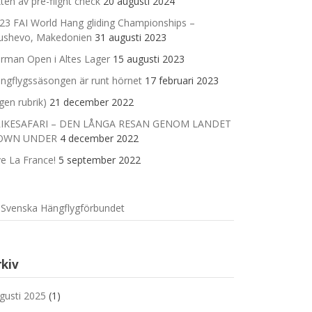
kten av pre-flight check
20 augusti 2024
23 FAI World Hang gliding Championships –
ushevo, Makedonien
31 augusti 2023
rman Open i Altes Lager
15 augusti 2023
ngflygssäsongen är runt hörnet
17 februari 2023
ngen rubrik)
21 december 2022
IKESAFARI – DEN LÅNGA RESAN GENOM LANDET
OWN UNDER
4 december 2022
ve La France!
5 september 2022
Svenska Hängflygförbundet
rkiv
gusti 2025
(1)